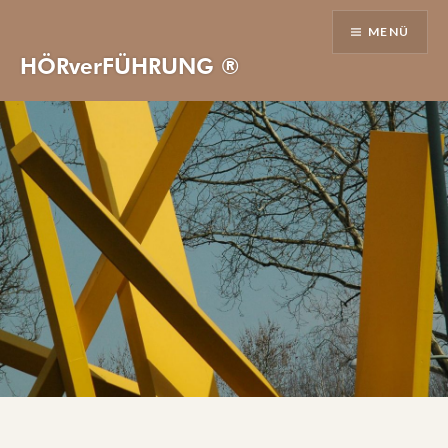
Direkt
MENÜ
zum
Inhalt
HÖRverFÜHRUNG ®