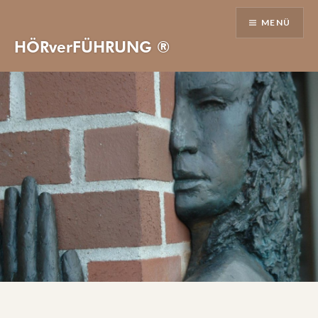
Direkt
MENÜ
zum
Inhalt
HÖRverFÜHRUNG ®