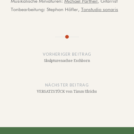
Musikalische Miniaturen:
Michael Partheil
, Gitarrist
Tonbearbeitung: Stephan Höfler,
Tonstudio sonaris
Beitragsnavigation
VORHERIGER BEITRAG
Skulpturenachse Eschborn
NÄCHSTER BEITRAG
VERSATZSTÜCK von Timm Ulrichs