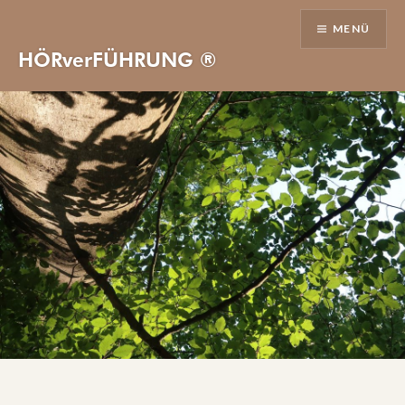
Direkt
MENÜ
zum
Inhalt
HÖRverFÜHRUNG ®